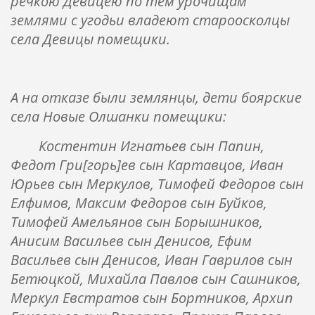
речкою Девицею по тем урочищам
землями с угодьи владеют староосколцы
села Девицы помещики.
А на отказе были землянцы, дети боярские
села Новые Олшанки помещики:
Костентин Игнатьев сын Папин,
Федот Гри[горь]ев сын Картавцов, Иван
Юрьев сын Меркулов, Тимофей Федоров сын
Елфимов, Максим Федоров сын Буйков,
Тимофей Амельянов сын Борышников,
Анисим Васильев сын Денисов, Ефим
Васильев сын Денисов, Иван Гаврилов сын
Бетюцкой, Михайла Павлов сын Сашников,
Меркул Евстратов сын Бортников, Архип