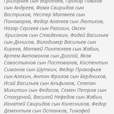
Григорьев сын Воропаев, Прохор Павлов
сын Андреев, Фома Свиридов сын
Востриков, Нестер Матвеев сын
Пономорев, Федор Агапеев сын Лютиков,
Назар Сергеев сын Рагозин, Оксен
Крисанов сын Стюденкин, Фодей Васильев
сын Денисов, Володимер Васильев сын
Киреев, Мотвей Понтелеев сын Жабин,
Артем Автомонов сын Долгой, Яков
Савостьянов сын Постовалав, Костентин
Симонов сын Шуткин, Федор Прокофьев
сын Алехин, Антон Фролов сын Бердников,
Исай Васильев сын Алъфимов, Степан
Микитин сын Федосов, Семен Петров сын
Стахурной, Василей Нефедов сын Жабин,
Игнатей Свиридов сын Колесников, Федор
Дементьев сын Останков, Тимофей