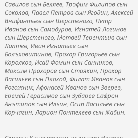
Савилов сын Беляев, Трофим Филипов сын
Соколов, Павел Петров сын Ягодин, Алексей
Внифантьев сын Шерстеного, Петр
Иванов сын Самодуров, Игнатей Логинов
сын Шерстеного, Мотвей Терентьив сын
Лаптев, Иван Игнатьев сын
Болъховитинов, Прохор Григорьев сын
Королков, Исай Фомин сын Санников,
Моксим Прохоров сын Стоякин, Прохор
Васильев сын Плохой, Филат Иванов сын
Рогожник, Афонасей Иванов сын Зверев,
Еремей Герасимов сын Зубарев Сафрон
Анътипов сын Ильин, Осип Васильев сын
Корчагин, Ларион Понтелеев сын Жабин.
Скрепы: К сим отказным книгам Нестер