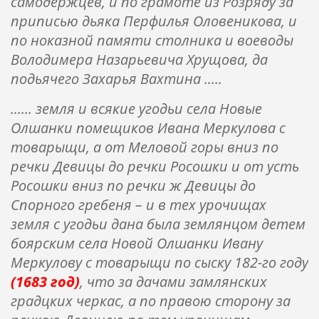
самодержцев, и по грамоте из Розряду за
приписью дьяка Перфилья Оловеникова, и
по ноказной памяти столника и воеводы
Володимера Назарьевича Хрущова, да
подьячего Захарья Вахтина .....
...... земля и всякие угодьи села Новые
Олшанки помещиков Ивана Меркулова с
товарыщи, а от Меловой горы вниз по
речки Девицы до речки Росошки и от усть
Росошки вниз по речки ж Девицы до
Спорного гребеня – и в тех урочищах
земля с угодьи дана была землянцом детем
боярским села Новой Олшанки Ивану
Меркулову с товарыщи по сыску 182-го году
(1683 год)
, что за дачами замлянских
градцких черкас, а по правою сторону за