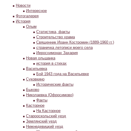
Новости
Интересное
Фотогалерея
История
Олым
Статистика, факты
Строительство храма
Священник Иоанн Костромин (1889-1960 гг.)
страничка летописи моего села
Иеросхимонах Захария
Новая ольшанка
история в стихах
Васильевка
Бой 1943 года на Васильевке
Суковкино
Исторические факты
Быково
Николаевка (Офросимово)
Факты
Касторное
На Касторное
Старооскольский уезд
Землянский уезд
Нижнедевицкий уезд