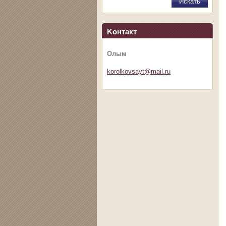
Koнтакт
Олым
korolkov
sayt@mai
l.ru