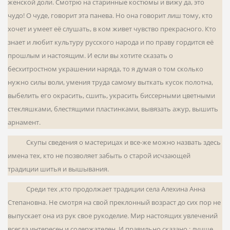
женской доли. Смотрю на старинные костюмы и вижу да, это
чудо! О чуде, говорит эта панева. Но она говорит лиш тому, кто
хочет и умеет её слушать, в ком живет чувство прекрасного. Кто
знает и любит культуру русского народа и по праву гордится её
прошлым и настоящим. И если вы хотите сказать о
бесхитростном украшении наряда, то я думая о том сколько
нужно силы воли, умения труда самому выткать кусок полотна,
выбелить его окрасить, сшить, украсить биссерными цветными
стекляшками, блестя­щими пластинками, вывязать ажур, вышить
арнамент.
Скупы сведения о мастерицах и все-же можно назвать здесь
имена тех, кто не позволяет забыть о старой исчзающей
традиции шитья и вышывания.
Среди тех ,кто продолжает традиции села Алехина Анна
Степановна. Не смотря на свой пре­клонный возраст до сих пор не
выпускает она из рук свое рукоделие. Мир настоящих увлечений
всегда инте­ресен и содержателен. И правильно сказано : лучше