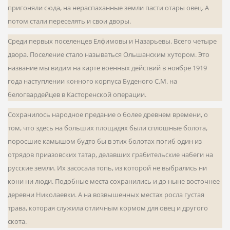
пригоняли сюда, на не­распаханные земли пасти отары овец. А
потом стали переселять и свои дворы.
Среди первых поселенцев Елфимовы и Назарьевы. Всего четыре
двора. Поселение стало называться Ольшанским хутором. Это
название мы видим на карте военных действий в ноябре 1919
года насту­плении конного корпуса Буденого С.М. на
белогвардейцев в Касторенской операции.
Сохранилось народное предание о более древнем времени, о
том, что здесь на больших площадях были сплошные болота,
поросшие ка­мышом будто бы в этих болотах погиб один из
отрядов приазовских татар, делавших грабительские набеги на
русские земли. Их засосала топь, из которой не выбрались ни
кони ни люди. Подобные места сохранились и до ныне восточнее
деревни Николаевки. А на возвышенных местах росла густая
трава, которая служила отличным кормом для овец и другого
скота.