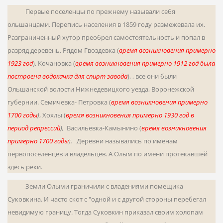
Первые поселенцы по прежнему называли себя
ольшанцами. Перепись населения в 1859 году размежевала их.
Разграниченный хутор преобрел самостоятельность и попал в
разряд деревень. Рядом Гвоздевка (
время возникновения примерно
1923 год
), Кочановка
(
время возникновения примерно 1912 год была
построена водокачка для спирт завода
), , все они были
Ольшанской волости Нижнеде­вицкого уезда, Воронежской
губернии. Семичевка- Петровка (
время возникновения примерно
1700 годы
)
, Хохлы (
время возникновения примерно 1930 год в
период репрессий
),
Васильевка-Камынино (
время возникновения
примерно 1700 годы
).
Деревни назывались по именам
первопоселенцев и владельцев. А Олым по имени протекавшей
здесь реки.
Земли Олыми граничили с владениями помещика
Суковкина. И часто скот с "одной и с другой стороны перебегал
невидимую границу. Тогда Суковкин приказал своим холопам