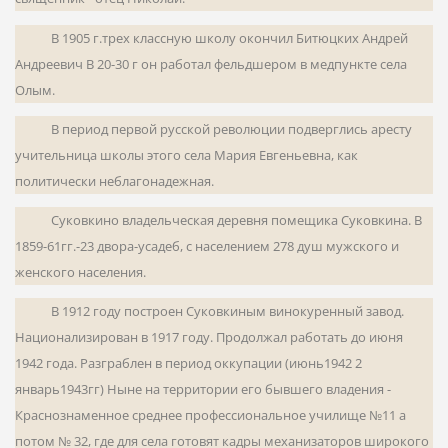
В 1905 г.трех классную школу окончил Битюцких Андрей
Андреевич В 20-30 г он работал фельдшером в медпункте села
Олым.
В период первой русской революции подверглись аресту
учительница школы этого села Мария Евгеньевна, как
политически неблагонадежная.
Суковкино владельческая деревня помещика Суковкина. В
1859-61гг.-23 двора-усадеб, с населением 278 душ мужского и
женского населения.
В 1912 году построен Суковкиным винокуренный завод.
Национали­зирован в 1917 году. Продолжал работать до июня
1942 года. Разграблен в период оккупации (июнь1942 2
январь1943гг) Ныне на территории его бывшего владения -
Краснознаменное среднее профес­сиональное училище №11 а
потом № 32, где для села готовят кадры механизаторов широкого