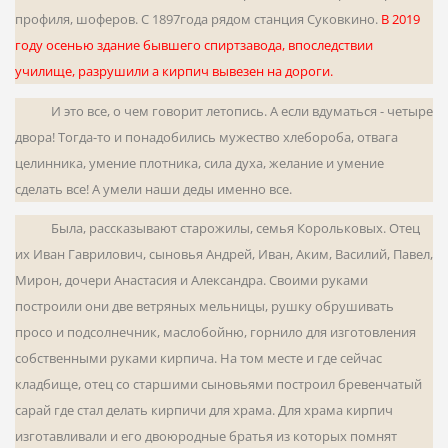
профиля, шоферов. С 1897года рядом станция Суковкино.
В 2019
году осенью здание бывшего спиртзавода, впоследствии
училище, разрушили а кирпич вывезен на дороги.
И это все, о чем говорит летопись. А если вдуматься - четыре
двора! Тогда-то и понадоби­лись мужество хлебороба, отвага
целинника, уме­ние плотника, сила духа, желание и умение
сделать все! А умели наши деды именно все.
Была, рассказывают старожилы, семья Корольковых. Отец
их Иван Гаврилович, сыновья Андрей, Иван, Аким, Василий, Павел,
Мирон, дочери Анаста­сия и Александра. Своими руками
построили они две ветряных мельницы, рушку обрушивать
просо и подсолнечник, маслобойню, горнило для изготов­ления
собственными руками кирпича. На том месте и где сейчас
кладбище, отец со старшими сыновья­ми построил бревенчатый
сарай где стал делать кирпичи для храма. Для храма кирпич
изготавлива­ли и его двоюродные братья из которых помнят