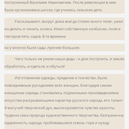
построенный Василием Ивановичем. После революции в нем
была организована школа, где учились сельские дети.
Рассказывают, вокруг дома всегда стояло много телег, умел
он делать и чинить колеса. Имел собствен­ную колбасню, поля и
гектаров пять садов. В те време­на
на у многих были сады ,причем большие.
Чего только не умели наши деды - и дом постро­ить, и землю
обработать, и одеться, и обуться!
Изготовление одежды, прядение и ткачество, были
повседневным рукоделием всех женщин. Благода­ря самим
женщинам наряды становились подлинными произведениями
искусства-раскрывающими характер русского народа, его талант
й могучий творческий дух, высокоразвитое чувство красоты.
Чудесна сама природа художественного творчества, безгранична
одаренность народа, пробивавшаяся сквозь горе и нужду