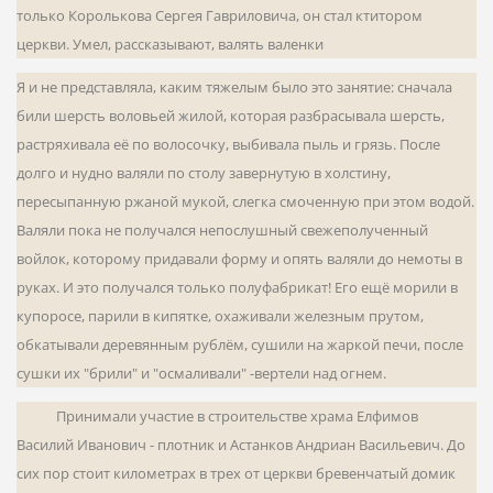
только Королькова Сергея Гавриловича, он стал ктитором
церкви. Умел, рассказывают, валять валенки
Я и не представляла, каким тяжелым было это за­нятие: сначала
били шерсть воловьей жилой, которая разбрасывала шерсть,
растряхивала её по волосочку, выбивала пыль и грязь. После
долго и нудно валяли по столу завернутую в холстину,
пересыпанную ржаной мукой, слегка смоченную при этом водой.
Валяли пока не получался непослушный свежеполученный
войлок, ко­торому придавали форму и опять валяли до немоты в
руках. И это получался только полуфабрикат! Его ещё морили в
купоросе, парили в кипятке, охаживали железным прутом,
обкатывали деревянным рублём, сушили на жаркой печи, после
сушки их "брили" и "осмаливали" -вертели над огнем.
Принимали участие в строительстве храма Елфимов
Василий Иванович - плотник и Астанков Андриан Васильевич. До
сих пор стоит километрах в трех от церкви бревенчатый домик