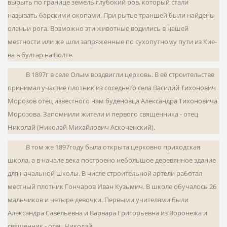
вырыть по границе земель глу­бокий ров, который стали
называть барскими окопами. При рытье траншей были найдены
оленьи рога. Возможно эти животные водились в нашей
местности или же шли запряженные по сухопутному пути из Кие­
ва в булгар на Волге.
В 1897г в селе Олым воздвигли церковь. В её строительстве
принимал участие плотник из соседнего села Василий Тихонович
Морозов отец известного нам буденовца Александра Тихоновича
Морозова. Запомнили жители и первого священника - отец
Николай (Николай Михайлович Аскоченский).
В том же 1897году была открыта церковно приходская
школа, а в на­чале века построено небольшое деревянное здание
для начальной школы. В числе строительной артели работал
местный плотник Гонча­ров Иван Кузьмич. В школе обучалось 26
мальчиков и четыре девочки. Первыми учителями были
Александра Савельевна и Варвара Григорьевна из Воронежа и
священник - отец Николай.