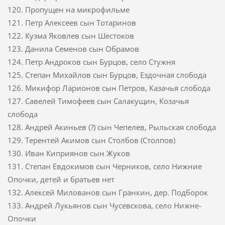
120. Пропущен на микрофильме
121. Петр Алексеев сын Тотаринов
122. Кузма Яковлев сын Шестоков
123. Данила Семенов сын Обрамов
124. Петр Андроков сын Бурцов, село Стужня
125. Степан Михайлов сын Бурцов, Ездочная слобода
126. Микифор Ларионов сын Петров, Казачья слобода
127. Савелей Тимофеев сын Салакущин, Козачья
слобода
128. Андрей Акиньев (?) сын Чепелев, Рыльская слобода
129. Терентей Акимов сын Столбов (Столпов)
130. Иван Киприянов сын Жуков
131. Степан Евдокимов сын Черников, село Нижние
Опочки, детей и братьев нет
132. Алексей Милованов сын Гранкин, дер. Подборок
133. Андрей Лукьянов сын Чусевскова, село Нижне-
Опочки