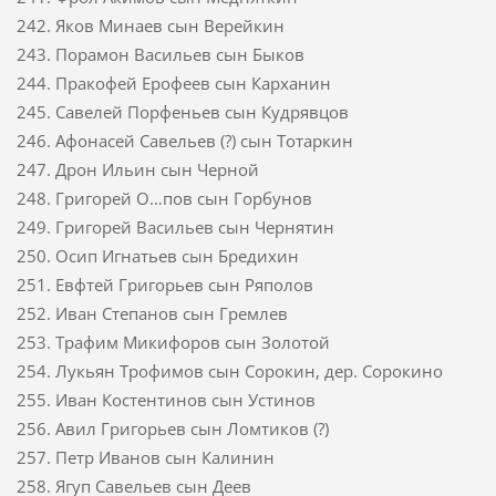
242. Яков Минаев сын Верейкин
243. Порамон Васильев сын Быков
244. Пракофей Ерофеев сын Карханин
245. Савелей Порфеньев сын Кудрявцов
246. Афонасей Савельев (?) сын Тотаркин
247. Дрон Ильин сын Черной
248. Григорей О…пов сын Горбунов
249. Григорей Васильев сын Чернятин
250. Осип Игнатьев сын Бредихин
251. Евфтей Григорьев сын Ряполов
252. Иван Степанов сын Гремлев
253. Трафим Микифоров сын Золотой
254. Лукьян Трофимов сын Сорокин, дер. Сорокино
255. Иван Костентинов сын Устинов
256. Авил Григорьев сын Ломтиков (?)
257. Петр Иванов сын Калинин
258. Ягуп Савельев сын Деев