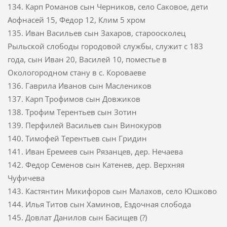
134. Карп Романов сын Черников, село Саковое, дети
Аофнасей 15, Федор 12, Клим 5 хром
135. Иван Васильев сын Захаров, староосколец
Рыльской слободы городовой службы, служит с 183
года, сын Иван 20, Василей 10, поместье в
Окологородном стану в с. Короваеве
136. Гаврила Иванов сын Маслеников
137. Карп Трофимов сын Довжиков
138. Трофим Терентьев сын Зотин
139. Перфилей Васильев сын Винокуров
140. Тимофей Терентьев сын Гридин
141. Иван Еремеев сын Рязанцев, дер. Нечаева
142. Федор Семенов сын Катенев, дер. Верхняя
Чуфичева
143. Кастянтин Микифоров сын Малахов, село Юшково
144. Илья Титов сын Хаминов, Ездочная слобода
145. Довлат Данилов сын Басищев (?)