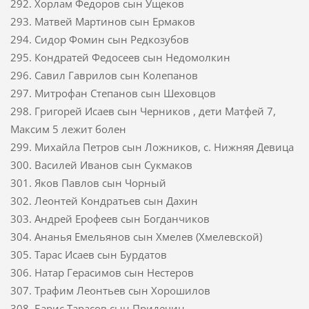
292. Хорлам Федоров сын Ущеков
293. Матвей Мартинов сын Ермаков
294. Сидор Фомин сын Редкозубов
295. Кондратей Федосеев сын Недомолкин
296. Савил Гаврилов сын Колепанов
297. Митрофан Степанов сын Шеховцов
298. Григорей Исаев сын Черников , дети Матфей 7,
Максим 5 лежит болен
299. Михайла Петров сын Ложников, с. Нижняя Девица
300. Василей Иванов сын Сукмаков
301. Яков Павлов сын Чорный
302. Леонтей Кондратьев сын Дахин
303. Андрей Ерофеев сын Богданчиков
304. Ананья Емельянов сын Хмелев (Хмелевской)
305. Тарас Исаев сын Бурдатов
306. Натар Герасимов сын Нестеров
307. Трафим Леонтьев сын Хорошилов
308. Барис Тарасов сын Придечин