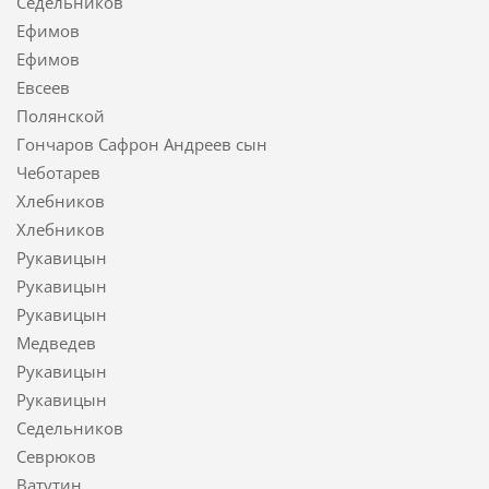
Седельников
Ефимов
Ефимов
Евсеев
Полянской
Гончаров Сафрон Андреев сын
Чеботарев
Хлебников
Хлебников
Рукавицын
Рукавицын
Рукавицын
Медведев
Рукавицын
Рукавицын
Седельников
Севрюков
Ватутин