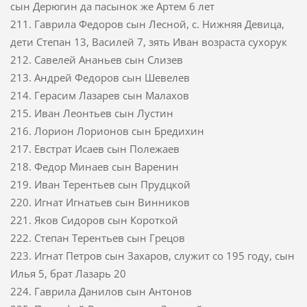
сын Дерюгин да пасынок же Артем 6 лет
211. Гаврила Федоров сын Лесной, с. Нижняя Девица,
дети Степан 13, Василей 7, зять Иван возраста сухорук
212. Савелей Ананьев сын Слизев
213. Андрей Федоров сын Шевелев
214. Герасим Лазарев сын Малахов
215. Иван Леонтьев сын Лустин
216. Лорион Лорионов сын Бредихин
217. Евстрат Исаев сын Полежаев
218. Федор Минаев сын Варенин
219. Иван Терентьев сын Прудцкой
220. Игнат Игнатьев сын Винников
221. Яков Сидоров сын Короткой
222. Степан Терентьев сын Грецов
223. Игнат Петров сын Захаров, служит со 195 году, сын
Илья 5, брат Лазарь 20
224. Гаврила Данилов сын Антонов