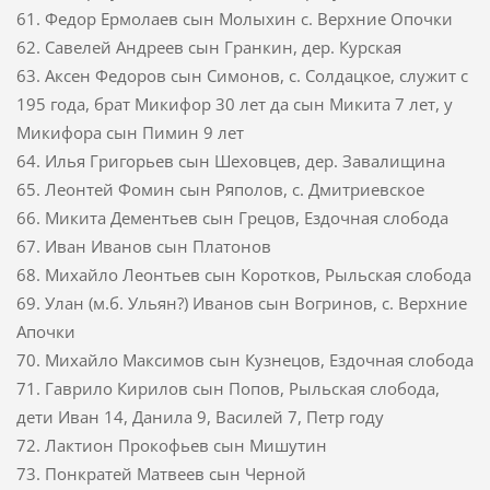
61. Федор Ермолаев сын Молыхин с. Верхние Опочки
62. Савелей Андреев сын Гранкин, дер. Курская
63. Аксен Федоров сын Симонов, с. Солдацкое, служит с
195 года, брат Микифор 30 лет да сын Микита 7 лет, у
Микифора сын Пимин 9 лет
64. Илья Григорьев сын Шеховцев, дер. Завалищина
65. Леонтей Фомин сын Ряполов, с. Дмитриевское
66. Микита Дементьев сын Грецов, Ездочная слобода
67. Иван Иванов сын Платонов
68. Михайло Леонтьев сын Коротков, Рыльская слобода
69. Улан (м.б. Ульян?) Иванов сын Вогринов, с. Верхние
Апочки
70. Михайло Максимов сын Кузнецов, Ездочная слобода
71. Гаврило Кирилов сын Попов, Рыльская слобода,
дети Иван 14, Данила 9, Василей 7, Петр году
72. Лактион Прокофьев сын Мишутин
73. Понкратей Матвеев сын Черной