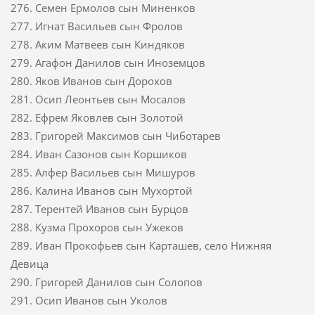
276. Семен Ермолов сын Миненков
277. Игнат Васильев сын Фролов
278. Аким Матвеев сын Киндяков
279. Агафон Данилов сын Иноземцов
280. Яков Иванов сын Дорохов
281. Осип Леонтьев сын Мосалов
282. Ефрем Яковлев сын Золотой
283. Григорей Максимов сын Чиботарев
284. Иван Сазонов сын Коршиков
285. Алфер Васильев сын Мишуров
286. Калина Иванов сын Мухортой
287. Терентей Иванов сын Бурцов
288. Кузма Прохоров сын Ужеков
289. Иван Прокофьев сын Карташев, село Нижняя
Девица
290. Григорей Данилов сын Солопов
291. Осип Иванов сын Уколов