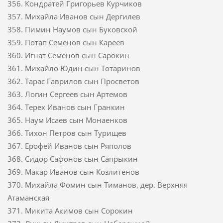
356. Кондратей Григорьев Курчиков
357. Михайла Иванов сын Дергилев
358. Пимин Наумов сын Буковской
359. Потап Семенов сын Кареев
360. Игнат Семенов сын Сарокин
361. Михайло Юдин сын Тотаринов
362. Тарас Гаврилов сын Просветов
363. Логин Сергеев сын Артемов
364. Терех Иванов сын Гранкин
365. Наум Исаев сын Монаенков
366. Тихон Петров сын Турищев
367. Ерофей Иванов сын Ряполов
368. Сидор Сафонов сын Сапрыкин
369. Макар Иванов сын Козлитенов
370. Михайла Фомин сын Тиманов, дер. Верхняя
Атаманская
371. Микита Акимов сын Сорокин