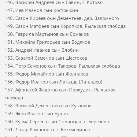
146. Василей Андреев сын Савин, с. Котово
147. Иев Иванов сын Кострыкин
148. Сазон Киреев сын Дементьев, дер. Заломного
149. Сазон Матфеев сын Коропков, Рыльская слобода
150. Гаврила Мартынов сын Ермаков
151. Михайла Григорьев сын Бодяков
152. Андрей Иванов сын Злобин
153. Саватей Семенов сын Шестоков
154. Петр Семенов сын Такоров, Рыльская слобода
155. Федор Михайлов сын Жолнарев
156. Федор Иванов сын Латышь (Латышев)
157. Афонасей Федотов сын Прокудин, Рыльская
слобода
158. Василей Дементьев сын Кузавков
159. Яков Власов сын Бушин
160. Кузма Сергеев сын Стеганцов, с. Березово
161. Лазар Романов сын Безхмелицын