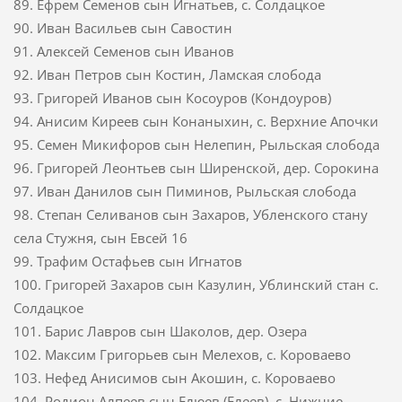
89. Ефрем Семенов сын Игнатьев, с. Солдацкое
90. Иван Васильев сын Савостин
91. Алексей Семенов сын Иванов
92. Иван Петров сын Костин, Ламская слобода
93. Григорей Иванов сын Косоуров (Кондоуров)
94. Анисим Киреев сын Конаныхин, с. Верхние Апочки
95. Семен Микифоров сын Нелепин, Рыльская слобода
96. Григорей Леонтьев сын Ширенской, дер. Сорокина
97. Иван Данилов сын Пиминов, Рыльская слобода
98. Степан Селиванов сын Захаров, Убленского стану
села Стужня, сын Евсей 16
99. Трафим Остафьев сын Игнатов
100. Григорей Захаров сын Казулин, Ублинский стан с.
Солдацкое
101. Барис Лавров сын Шаколов, дер. Озера
102. Максим Григорьев сын Мелехов, с. Короваево
103. Нефед Анисимов сын Акошин, с. Короваево
104. Родион Алпеев сын Елюев (Елеев), с. Нижние