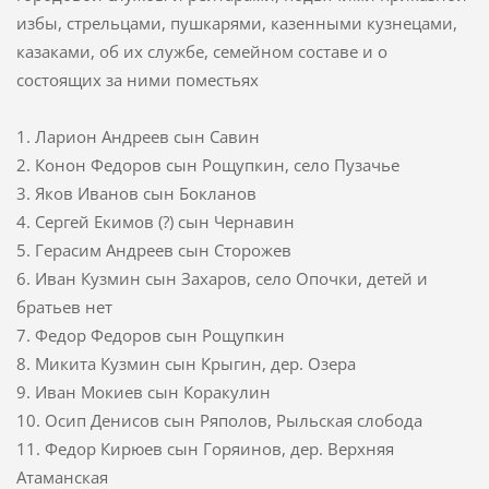
избы, стрельцами, пушкарями, казенными кузнецами,
казаками, об их службе, семейном составе и о
состоящих за ними поместьях
1. Ларион Андреев сын Савин
2. Конон Федоров сын Рощупкин, село Пузачье
3. Яков Иванов сын Бокланов
4. Сергей Екимов (?) сын Чернавин
5. Герасим Андреев сын Сторожев
6. Иван Кузмин сын Захаров, село Опочки, детей и
братьев нет
7. Федор Федоров сын Рощупкин
8. Микита Кузмин сын Крыгин, дер. Озера
9. Иван Мокиев сын Коракулин
10. Осип Денисов сын Ряполов, Рыльская слобода
11. Федор Кирюев сын Горяинов, дер. Верхняя
Атаманская