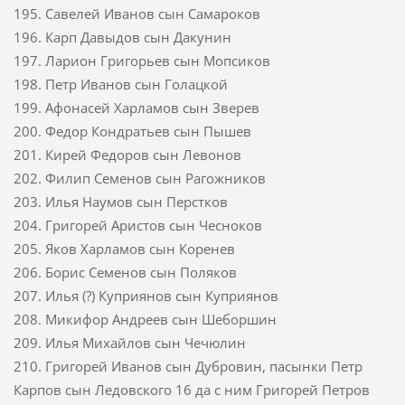
195. Савелей Иванов сын Самароков
196. Карп Давыдов сын Дакунин
197. Ларион Григорьев сын Мопсиков
198. Петр Иванов сын Голацкой
199. Афонасей Харламов сын Зверев
200. Федор Кондратьев сын Пышев
201. Кирей Федоров сын Левонов
202. Филип Семенов сын Рагожников
203. Илья Наумов сын Перстков
204. Григорей Аристов сын Чесноков
205. Яков Харламов сын Коренев
206. Борис Семенов сын Поляков
207. Илья (?) Куприянов сын Куприянов
208. Микифор Андреев сын Шеборшин
209. Илья Михайлов сын Чечюлин
210. Григорей Иванов сын Дубровин, пасынки Петр
Карпов сын Ледовского 16 да с ним Григорей Петров