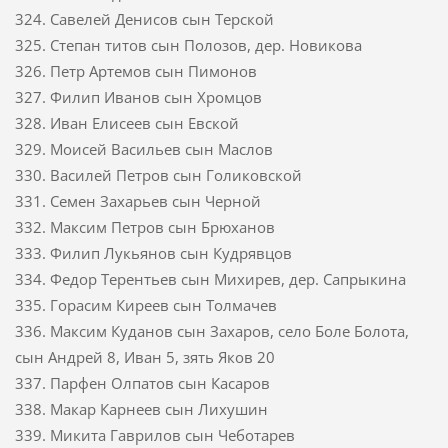
324. Савелей Денисов сын Терской
325. Степан титов сын Полозов, дер. Новикова
326. Петр Артемов сын Пимонов
327. Филип Иванов сын Хромцов
328. Иван Елисеев сын Евской
329. Моисей Васильев сын Маслов
330. Василей Петров сын Голиковской
331. Семен Захарьев сын Черной
332. Максим Петров сын Брюханов
333. Филип Лукьянов сын Кудрявцов
334. Федор Терентьев сын Михирев, дер. Сапрыкина
335. Горасим Киреев сын Толмачев
336. Максим Куданов сын Захаров, село Боле Болота,
сын Андрей 8, Иван 5, зять Яков 20
337. Парфен Олпатов сын Касаров
338. Макар Карнеев сын Лихушин
339. Микита Гаврилов сын Чеботарев