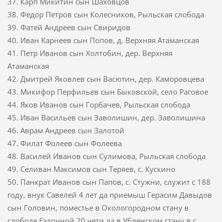
37. Карп Микитин сын Шаховцов
38. Федор Петров сын Колесников, Рыльская слобода
39. Фатей Андреев сын Свиридов
40. Иван Карнеев сын Попов, д. Верхняя Атаманская
41. Петр Иванов сын Холтобин, дер. Верхняя
Атаманская
42. Дмитрей Яковлев сын Васютин, дер. Каморовцева
43. Микифор Перфильев сын Быковской, село Раговое
44. Яков Иванов сын Горбачев, Рыльская слобода
45. Иван Васильев сын Заволишин, дер. Заволишина
46. Аврам Андреев сын Залотой
47. Филат Фолеев сын Фолеева
48. Василей Иванов сын Сулимова, Рыльская слобода
49. Селиван Максимов сын Теряев, с. Кускино
50. Панкрат Иванов сын Папов, с. Стужни, служит с 188
году, внук Савелей 4 лет да приемыш Герасим Давыдов
сын Головин, поместье в Окологородном стану в
слободе Ездочной 20 чети да в Убленском стану в с.