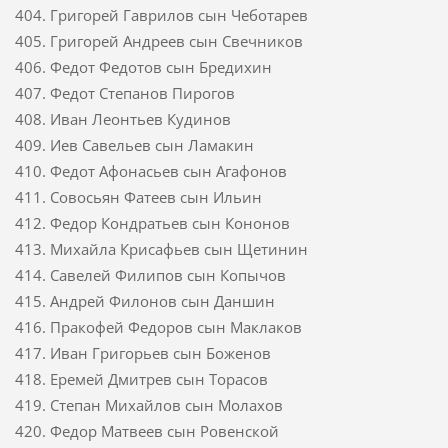
404. Григорей Гаврилов сын Чеботарев
405. Григорей Андреев сын Свечников
406. Федот Федотов сын Бредихин
407. Федот Степанов Пирогов
408. Иван Леонтьев Кудинов
409. Иев Савельев сын Ламакин
410. Федот Афонасьев сын Агафонов
411. Совосьян Фатеев сын Ильин
412. Федор Кондратьев сын Кононов
413. Михайла Крисафьев сын Щетинин
414. Савелей Филипов сын Копычов
415. Андрей Филонов сын Даншин
416. Пракофей Федоров сын Маклаков
417. Иван Григорьев сын Боженов
418. Еремей Дмитрев сын Торасов
419. Степан Михайлов сын Молахов
420. Федор Матвеев сын Ровенской