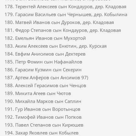
178. Терентей Алексеев сын Кондауров, дер. Кладовая
179. Гарасим Васильев сын Чернышев, дер. Кобылина
180. Матвей Иванов сын Дуроков, дер. Кладовая
181. Федор Степанов сын Кондауров, дер. Кладовая
182. Емельян Иванов сын Мухортой
183. Аким Алексеев сын Енютин, дер. Курская
184. Евфим Анисимов сын Дехтерев
185. Петр Фомин сын Нафанайлов
186. Гарасим Кузмин сын Секерин
187. Артем Алферов сын Ансимов 97)
188. Алексей Герасимов сын Ченцов
189. Микита Агеев сын Чютов
190. Михайла Марков сын Саплин
191. Гур Иванов сын Воротынцов
192. Тимофей Иванов сын Попков
193. Павел Степанов сын Кирюшев
194. Захар Яковлев сын Кобылев