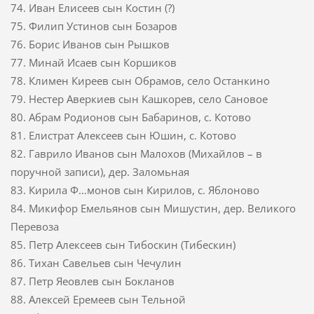
74. Иван Елисеев сын Костин (?)
75. Филип Устинов сын Бозаров
76. Борис Иванов сын Рышков
77. Минай Исаев сын Коршиков
78. Климен Киреев сын Обрамов, село Останкино
79. Нестер Аверкиев сын Кашкорев, село Сановое
80. Абрам Родионов сын Бабаринов, с. Котово
81. Елистрат Алексеев сын Юшин, с. Котово
82. Гаврило Иванов сын Малохов (Михайлов – в
поручной записи), дер. Заломьная
83. Кирила Ф…монов сын Кирилов, с. Яблоново
84. Микифор Емельянов сын Мишустин, дер. Великого
Перевоза
85. Петр Алексеев сын Тибоскин (Тибескин)
86. Тихан Савельев сын Чечулин
87. Петр Яеовлев сын Бокланов
88. Алексей Еремеев сын Тельной