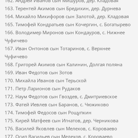
162. Андрей Иванов сын Мишуров, дер. Кладовая
163. Терентей Акимов сын Бредихин, дер. Дурнева
164. Михайло Микифоров сын Залотой, дер. Кладовая
165. Тимофей Кондратьев сын Кочергин, с. Богатырево
166. Володимер Миронов сын Кондауров, с. Нижнее
Чуфичево
167. Иван Онтонов сын Тотаринов, с. Верхнее
Чуфичево
168. Григорей Акимов сын Калинин, Долгая поляна
169. Иван Федотов сын Зотов
170. Михайла Иванов сын Терьской
171. Петр Ларионов сын Рудаков
172. Наум Федотов сын Гвоздев, с. Дмитриевское
173. Фатей Иевлев сын Баранов, с. Чюжиково
174. Тимофей Федосов сын Рощупкин
175. Кирей Матфеев сын Игнатов, дер. Черникова
176. Василей Яковлев сын Мелехов, с. Короваево
177. Осип Васильев сын Мелехов, с. Короваево