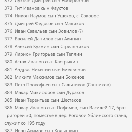
372. Лукьян Дмитрев сын Набережной
373. Тит Иванов сын Фаустов
374. Никон Наумов сын Ушеков, с. Соковое
375. Дмитрей Федосов сын Маликов
376. Иван Савельев сын Зовилов (?)
377. Василей Данилов сын Акинин
378. Алексей Кузмин сын Стрельников
379. Ларион Григорьев сын Теплин
380. Астах Иванов сын Кастрыкин
381. Андрос Никитин сын Емельянов
382. Микита Максимов сын Боженов
383. Петр Прокофьев сын Сальников (Санников)
384. Макар Микифоров сын Дураков
385. Иван Терентьев сын Шестаков
386. Макар Иванов сын Пофомов, сын Василей 17, брат
Григорей 30, поместье в дер. Роговой Ублинского стана,
служит со 195 году
387. Иван Акимов сын Колышкин