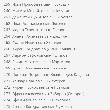
259. Исай Прокофьев сын Прокудин
260. Микита Михайлов сын Чечулин
261. Дементей Лукьянов сын Фоустов
262. Иван Афонасьев сын Логочев
263. Федор Терентьев сын Грецов
264. Ананья Акинтьев сын Дашкин
265. Фалип Ильин сын Яковлев
266. Кирей Кондратьев (?) сын Холяпин
267. Ларион Сафонов сын Голиков
268. Архип Максимов сын Мартинов
269. Ермол Захарьев сын Сорокин
270. Понкрат Петров сын Кладов, дер. Кладова
271. Ализар Иванов сын Дехтерев
272. Кирей Прокофьев сын Пузиков
273. Ефрем Алексеев сын Зиборов (Сипоров)
274. Ефим Афонасьев сын Шеховцов
275. Степан Кондратьев сын Чумоков