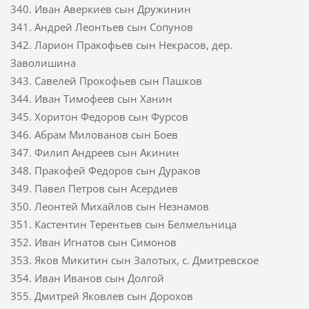
340. Иван Аверкиев сын Дружинин
341. Андрей Леонтьев сын Сопунов
342. Ларион Пракофьев сын Некрасов, дер.
Заволишина
343. Савелей Прокофьев сын Пашков
344. Иван Тимофеев сын Ханин
345. Хоритон Федоров сын Фурсов
346. Абрам Милованов сын Боев
347. Филип Андреев сын Акинин
348. Пракофей Федоров сын Дураков
349. Павел Петров сын Асердиев
350. Леонтей Михайлов сын Незнамов
351. Кастентин Терентьев сын Белмельница
352. Иван Игнатов сын Симонов
353. Яков Микитин сын Залотых, с. Дмитревское
354. Иван Иванов сын Долгой
355. Дмитрей Яковлев сын Дорохов