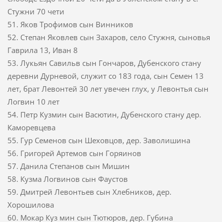
Стужни 70 чети
51. Яков Трофимов сын Винников
52. Степан Яковлев сын Захаров, село Стужня, сыновья
Гаврила 13, Иван 8
53. Лукьян Савильв сын Гончаров, Дубенского стану
деревни Дурневой, служит со 183 года, сын Семен 13
лет, брат Левонтей 30 лет увечен глух, у Левонтья сын
Логвин 10 лет
54. Петр Кузмин сын Васютин, Дубенского стану дер.
Каморевцева
55. Гур Семенов сын Шеховцов, дер. Заволишина
56. Григорей Артемов сын Горяинов
57. Данила Степанов сын Мишин
58. Кузма Логвинов сын Фаустов
59. Дмитрей Левонтьев сын Хлебников, дер.
Хорошилова
60. Мокар Куз мин сын Тютюров, дер. Губина