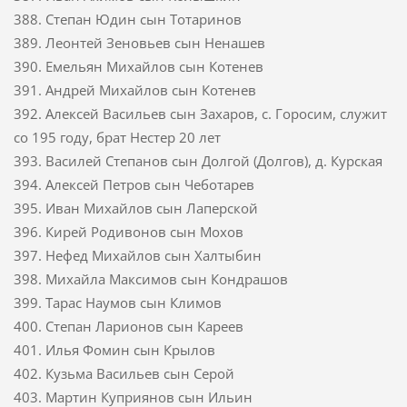
388. Степан Юдин сын Тотаринов
389. Леонтей Зеновьев сын Ненашев
390. Емельян Михайлов сын Котенев
391. Андрей Михайлов сын Котенев
392. Алексей Васильев сын Захаров, с. Горосим, служит
со 195 году, брат Нестер 20 лет
393. Василей Степанов сын Долгой (Долгов), д. Курская
394. Алексей Петров сын Чеботарев
395. Иван Михайлов сын Лаперской
396. Кирей Родивонов сын Мохов
397. Нефед Михайлов сын Халтыбин
398. Михайла Максимов сын Кондрашов
399. Тарас Наумов сын Климов
400. Степан Ларионов сын Кареев
401. Илья Фомин сын Крылов
402. Кузьма Васильев сын Серой
403. Мартин Куприянов сын Ильин