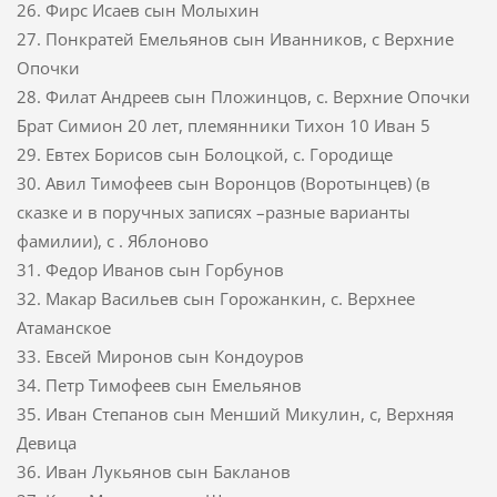
26. Фирс Исаев сын Молыхин
27. Понкратей Емельянов сын Иванников, с Верхние
Опочки
28. Филат Андреев сын Пложинцов, с. Верхние Опочки
Брат Симион 20 лет, племянники Тихон 10 Иван 5
29. Евтех Борисов сын Болоцкой, с. Городище
30. Авил Тимофеев сын Воронцов (Воротынцев) (в
сказке и в поручных записях –разные варианты
фамилии), с . Яблоново
31. Федор Иванов сын Горбунов
32. Макар Васильев сын Горожанкин, с. Верхнее
Атаманское
33. Евсей Миронов сын Кондоуров
34. Петр Тимофеев сын Емельянов
35. Иван Степанов сын Менший Микулин, с, Верхняя
Девица
36. Иван Лукьянов сын Бакланов