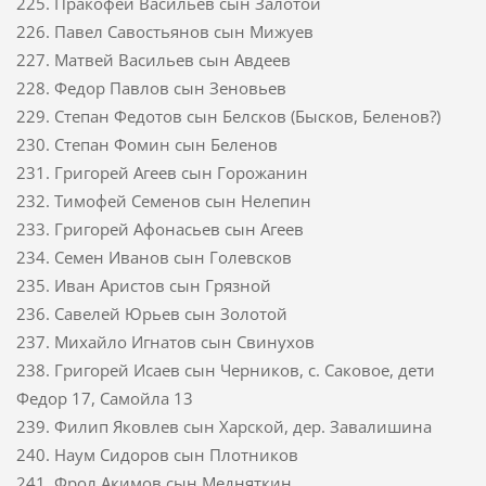
225. Пракофей Васильев сын Залотой
226. Павел Савостьянов сын Мижуев
227. Матвей Васильев сын Авдеев
228. Федор Павлов сын Зеновьев
229. Степан Федотов сын Белсков (Бысков, Беленов?)
230. Степан Фомин сын Беленов
231. Григорей Агеев сын Горожанин
232. Тимофей Семенов сын Нелепин
233. Григорей Афонасьев сын Агеев
234. Семен Иванов сын Голевсков
235. Иван Аристов сын Грязной
236. Савелей Юрьев сын Золотой
237. Михайло Игнатов сын Свинухов
238. Григорей Исаев сын Черников, с. Саковое, дети
Федор 17, Самойла 13
239. Филип Яковлев сын Харской, дер. Завалишина
240. Наум Сидоров сын Плотников
241. Фрол Акимов сын Медняткин