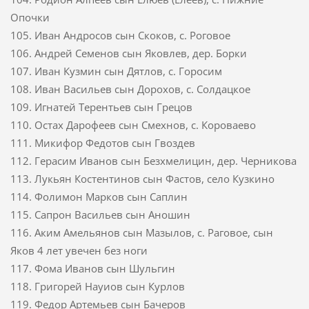
Опочки
105. Иван Андросов сын Скоков, с. Роговое
106. Андрей Семенов сын Яковлев, дер. Борки
107. Иван Кузмин сын Дятлов, с. Горосим
108. Иван Васильев сын Дорохов, с. Солдацкое
109. Игнатей Терентьев сын Грецов
110. Остах Дарофеев сын Смехнов, с. Короваево
111. Микифор Федотов сын Гвоздев
112. Герасим Иванов сын Безхмелицин, дер. Черникова
113. Лукьян Костентинов сын Фастов, село Кузкино
114. Фолимон Марков сын Саплин
115. Сапрон Васильев сын Аношин
116. Аким Амельянов сын Мазылов, с. Раговое, сын
Яков 4 лет увечен без ноги
117. Фома Иванов сын Шульгин
118. Григорей Науиов сын Курлов
119. Федор Артемьев сын Бачеров