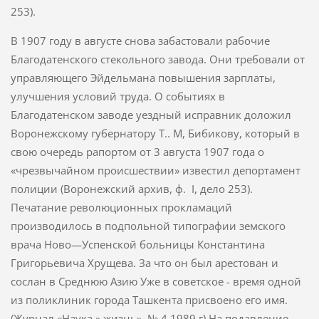
253).
В 1907 году в августе снова забастовали рабочие
Благодатенского стекольного завода. Они требовали от
управляющего Эйдельмана по­вышения зарплаты,
улучшения условий труда. О событиях в
Благодатенском заводе уездный исправник доложил
Воронежскому губернатору Т.. М, Бибикову, который в
свою очередь рапортом от 3 августа 1907 года о
«чрезвычайном происшествии» известил депортамент
полиции (Воронежский архив, ф. I, дело 253).
Печатание революционных прокламаций
производилось в подполь­ной типографии земского
врача Ново—Успенской больницы Констан­тина
Григорьевича Хрущева. За что он был арестован и
сослан в Среднюю Азию Уже в советское - время одной
из поликлиник города Ташкента присвоено его имя.
(Журнал «Наука » жизнь», № 4 1989 г) На подавление