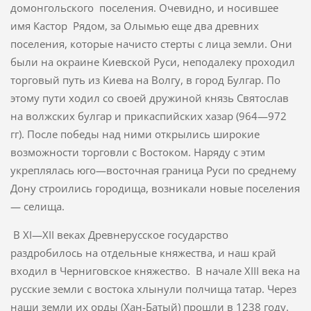
домонгольского поселения. Очевидно, и носившее
имя Кастор Рядом, за Олымью еще два древних
поселения, которые начисто стерты с лица земли. Они
были на окраине Киевской Руси, неподалеку прохо­дил
торговый путь из Киева на Волгу, в город Булгар. По
этому пути ходил со своей дружиной князь Святослав
на волжских булгар и прикаспийских хазар (964—972
гг). После победы над ними откры­лись широкие
возможности торговли с Востоком. Наряду с этим
укреплялась юго—восточная граница Руси по среднему
Дону строи­лись городища, возникали новые поселения
— селища.
В XI—XII веках Древнерусское государство
раздробилось на от­дельные княжества, и наш край
входил в Черниговское княжество. В начале ХIII века на
русские земли с востока хлынули полчища татар. Через
наши земли их орды (Хан-Батый) прошли в 1238 году.