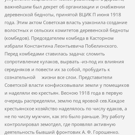
важнейшим был декрет об организации и снабжении
деревенской бедноты, приня­той ВЦИК П июня 1918
года. Этим актом Советская власть узакони­ла создание
волостных и сельских комитетов деревенской бедноты
(комбедов). Председателем комбеда в Касторном
избрали Константина Леонтье­вича Побелинского.
Перед комбедами ставилась задача: сломить
сопротивление кулаков, вырвать -из-под их влияния
середняков и по­вести их за собой, пробудить к
сознательной жизни все слои. Представители
Советской власти конфисковывали земли y помещиков
и наделяли ею крестьян. Весною 1918 года в первую
очередь распределяли, землю под яровой сев.Каждое
крестьянское хозяйство наделялось по числу едаков, а
не по числу мужчин, как это было раньше. Эту работу
контролировал земотдел, где проявлял активную
деятельность бывший фронтовик А. Ф. Горошенко.