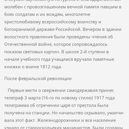
молебен с провозглашением вечной памяти павшим в
боях солда­там и их вождям, многолетне
христолюбивому всероссийскому воинст­ву и
богохранимой державе Российской. Вечером в здании
волостного правления были проведены чтения об
Отечественной войне, которое сопровождалось
показом световых кар­тин. В школе 2-й ступени в
начале учебного года учащимся вручали памятные
книжки о воине 1812 года.
После февральской революции
Первые вести о свержении самодержавия принес
телеграф 3 марта (16-го по новому стилю) 1917 года
телеграмма об отречении царя от престола была
получена на станции. Но начальство скрывало, умалчи­
вала этот факт. Железнодорожники и все население
узнало от старооскольеких машинистов. Были созданы