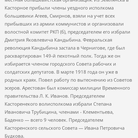
Касторное прибыли члены уездного исполкома
большевики Агеев, Смирнов, взяли на учет всех
прибывших из армии коммунистов и организовали
волостной комитет РКП (б), председате­лем его избрали
Дмитрия Яковлевича Кандыбина. Февральская
революция Кандыбина застала в Чернигове, где был
расквартирован 149-й пехотный полк. Тогда же он
избирается членом городского Совета рабочих и
солдатских депутатов. В марте 1918 года он уже в
родных краях. Повел работу по вытеснению из Советов
эсеров. Арестован был ко­миссар милиции Временного
правительства Л. К. Иванов. Председате­лем
Касторенекого волисполкома избрали Степана
Ивановича Трубицина, членами - Клементьева,
Баденко — всего 9 человек. Председателем
Касторенского сельского Совета — Ивана Петровича
Будкова.