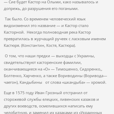
— Сие будет Кастор на Олыми, како называлось и
допрежь, до разрушения его погаными.
Так было. Со временем человеческий язык
видоизменил это назва­ние — и Кастор стало
Касторной. Некогда полноводная река Кастор
превратилась в журчащий ручеек с ласковым именем
Кастюря. (Константин, Костя, Кастюра).
О том, что наши предки — выходцы с Украины,
свидетельствуют касторенские фамилии,
оканчивающиеся на «О» — Тимошенко, Сидоренко,,
Болтенко, Харченко, а также Вориводины (Воривода—
чаегон), Кандыбины от слова «шкандыба» — хромой.
Еще в 1575 году Иван Грозный отстранил от
сторожевой службы елецких, ливенских казаков и
других воеводств, осмелившихся написать ему
челобитную, и заменил их казаками из «Украинных