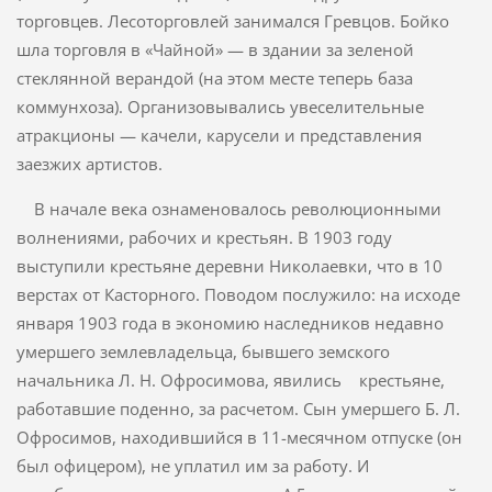
торговцев. Лесоторговлей занимался Гревцов. Бойко
шла торговля в «Чайной» — в здании за зеленой
стеклянной верандой (на этом месте теперь база
коммунхоза). Организовывались увеселительные
атракционы — качели, карусели и представления
заезжих артистов.
В начале века ознаменовалось революционными
волнениями, рабочих и крестьян. В 1903 году
выступили крестьяне деревни Николаевки, что в 10
верстах от Касторного. Поводом послужило: на исходе
января 1903 года в экономию наследников недавно
умершего землевладельца, бывшего земского
начальника Л. Н. Офросимова, явились крестьяне,
работавшие поденно, за расчетом. Сын умершего Б. Л.
Офросимов, находившийся в 11-месячном отпуске (он
был офицером), не уплатил им за работу. И