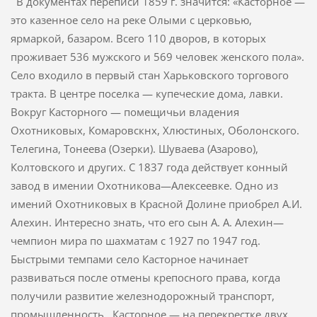
В документах переписи 1859 г. значится: «Касторное —
это казенное село на реке Олыми с церковью,
ярмаркой, базаром. Всего 110 дворов, в которых
проживает 536 мужского и 569 человек женского пола».
Село входило в первый стан Харьковского торгового
тракта. В центре поселка — купеческие дома, лавки.
Вокруг Касторного — помещичьи владения
Охотниковых, Комаровскнх, Хлюстиных, Оболонского.
Телегина, Тонеева (Озерки). Шуваева (Азарово),
Колтовского и других. С 1837 года действует конный
завод в имении Охотникова—Алексеевке. Одно из
имений Охотниковых в Красной Долине приобрел А.И.
Алехин. Интересно знать, что его сын А. А. Алехин—
чемпион мира по шахматам с 1927 по 1947 год.
Быстрыми темпами село Касторное начинает
развиваться после отмены крепосного права, когда
получили развитие железнодорожный транспорт,
промышленность. Касторное — на перекрестке двух