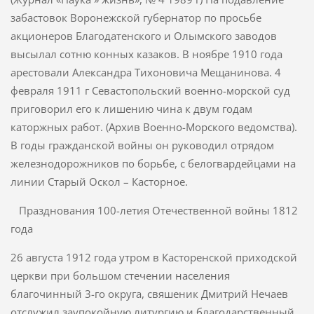
забастовок Воронежской губернатор по просьбе
акционеров Благодатенского и Олымского заводов
высылал сотню конных казаков. В ноябре 1910 года
арестовали Александра Тихоновича Мещанинова. 4
февраля 1911 г Севастопольский военно-морской суд
приговорил его к лишению чина к двум годам
каторжных работ. (Архив Воен­но-Морского ведомства).
В годы гражданской войны он руководил отрядом
железнодорожников по борьбе, с белогвардейцами на
линии Старый Оскол – Касторное.
Празднования 100-летия Отечественной войны 1812
года
26 августа 1912 года утром в Касторенской приходской
церкви при большом стечении населения
благочинный 3-го округа, свяшеник Дмитрий Нечаев
отслужил заупокойную литургию и благодарствен­ный