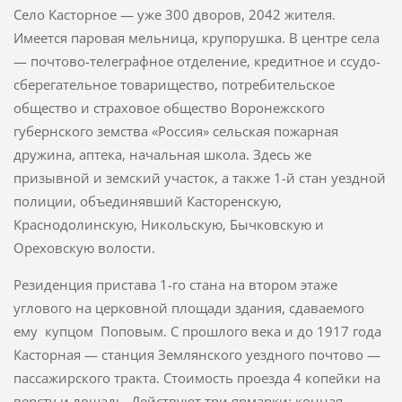
Село Касторное — уже 300 дворов, 2042 жителя.
Имеется паровая мельница, крупорушка. В центре села
— почтово-телеграфное отделе­ние, кредитное и ссудо-
сберегательное товарищество, потребительское
общество и страховое общество Воронежского
губернского земства «Россия» сельская пожарная
дружина, аптека, начальная школа. Здесь же
призывной и земский участок, а также 1-й стан уездной
полиции, объединявший Касторенскую,
Краснодолинскую, Никольскую, Бычковскую и
Ореховскую волости.
Резиденция пристава 1-го стана на втором этаже
углового на церковной площади здания, сдаваемого
ему купцом Поповым. С прошлого века и до 1917 года
Касторная — станция Землянского уездного почтово —
пассажирского тракта. Стоимость проезда 4 копейки на
версту и лошадь. Действуют три ярмарки: конная