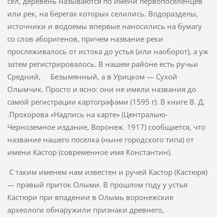
сел, деревень называются по имени первопоселенцев
или рек, на берегах которых селились. Водоразделы,
источники и водоемы впервые наносились на бумагу
со слов аборигенов, причем название реки
прослеживалось от истока до устья (или наоборот), а уж
затем регистрировалось. В нашем районе есть ручьи
Средний, Безымянный, а в Урицком — Сухой
Олымчик. Просто и ясно: они не имели названия до
самой регистрации картографами (1595 г). В книге В. Д.
.Прохорова «Надпись на карте» (Централыю-
Черноземное издание, Воронеж. 1917) сообщается, что
название нашего поселка (ныне городского типа) от
имени Кастор (современное имя Констан­тин).
С таким именем нам известен и ручей Кастор (Кастюря)
— правый приток Олыми. В прошлом году у устья
Кастюри при впадении в Олымь воронежские
археологи обнаружили признаки древнего,