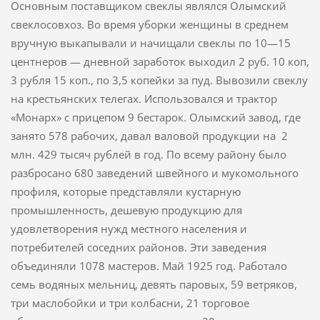
Основным поставщиком свеклы являлся Олымский
свеклосовхоз. Во время уборки женщины в среднем
вручную выкапывали и начищали свеклы по 10—15
центнеров — дневной заработок выходил 2 руб. 10 коп,
3 рубля 15 коп., по 3,5 копейки за пуд. Вывозили свеклу
на кресть­янских телегах. Использовался и трактор
«Монарх» с прицепом 9 бестарок. Олымский завод, где
занято 578 рабочих, давал валовой продукции на 2
млн. 429 тысяч рублей в год. По всему району было
разбросано 680 заведений швейного и мукомольного
профиля, которые представляли кустарную
промышлен­ность, дешевую продукцию для
удовлетворения нужд местного населе­ния и
потребителей соседних районов. Эти заведения
объединяли 1078 мастеров. Май 1925 год. Работало
семь водяных мельниц, девять паровых, 59 ветряков,
три маслобойки и три колбасни, 21 торговое