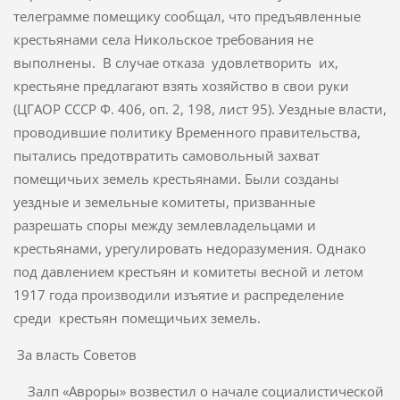
телеграмме помещику сообщал, что предъявленные
крестьянами села Никольское требования не
выполнены. В случае отказа удовлетворить их,
крестьяне предлагают взять хозяйство в свои руки
(ЦГАОР СССР Ф. 406, оп. 2, 198, лист 95). Уездные власти,
проводившие политику Временного правительства,
пытались предотвратить самовольный захват
помещичьих земель крестьянами. Были созданы
уездные и земельные комитеты, призван­ные
разрешать споры между землевладельцами и
крестьянами, урегулировать недоразумения. Однако
под давлением крестьян и ко­митеты весной и летом
1917 года производили изъятие и распределе­ние
среди крестьян помещичьих земель.
За власть Советов
Залп «Авроры» возвестил о начале социалистической