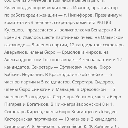
состоял из 5 членов, в том числе секретарь С. К.
Кулешов, делопроизводитель т. Иванов, организатор
по работе среди женщин — т. Никифоров. Президимум
комитета из 3 человек: секретарь комитета РКП (б)
Кулешов, председатель волисполкома Бендерский и
Еремин. Имелось шесть партийных ячеек: на Олымском
сахзаводе — 8 членов партии, 12 кандидатов; секретарь
Аверьянов, члены бюро — Ермолов и Чирков, на
Александровском Госконезаводе— 4 члена партии и 12
кандида­тов. Секретарь — Ефтанович, члены бюро
Бабкин, Неудачин. В Краснодолинской ячейке — 6
членов партии и 5 кандидатов. Секретарь Сидоров,
члены бюро Синюгин и Мальцев. В Ореховской — 5
членов и 3 кандидата. Секретарь Устинов, члены бюро
Пигарев и Богатиков. В Нижнеграйворонской 8 и 1.
Секретарь Киреев, члены бюро Звягинцев и Лебедев.
Касторенская партячейка — 13 членов и 2 кандидата,
Секретарь А. Я. Беликов, члены бюро К. Ф. Зайцев и Л.