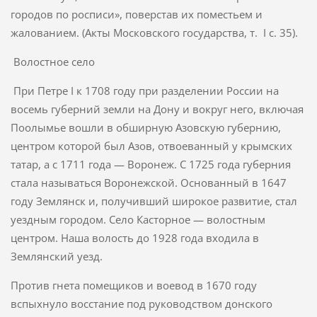
городов по росписи», поверстав их поместьем и
жалованием. (Акты Московс­кого государства, т. I с. 35).
Волостное село
При Петре I к 1708 году при разделении России на
восемь губерний земли на Дону и вокруг него, включая
Поолымье вошли в обширную Азовскую губернию,
центром которой был Азов, отвоеванный у крымских
татар, а с 1711 года — Воронеж. С 1725 года губерния
стала называться Воронежской. Основанный в 1647
году Землянск и, получивший широкое развитие, стал
уездным городом. Село Касторное — волостным
центром. Наша волость до 1928 года входила в
Землянский уезд.
Против гнета помещиков и воевод в 1670 году
вспыхнуло восстание под руководством донского