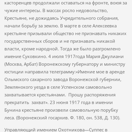
касторенцев продолжали оставаться на фронте, воюя за
чужие интересы. В массах росло недовольство,
Крестьяне, не дожидаясь Учредитель­ного собрания,
начали борьбу за землю. В марте в селе Алексеевка
крестьяне призывали общество не признавать никаких
государствен­ных сборов и не признавать никакой
власти, кроме народной. Тогда же было разгромлено
имение Суковкино. 4 июля 1917года Мария Джулиани
(Москва, Арбат) Воронежскому губернатору и министру
юстиции направила телеграмму:«Имение мое в аренде
Олымского сахарного завода Воронежской губернии,
Землянокого уезда в селе Успенском самовольно
захваты­вается крестьянами. Прошу распоряжения
прекратить захват». 23 нюня 1917 года в имении
Бунина крестьяне произвели самоволь­ную порубку
леса. (Воронежский госархив. Ф. 180, он. 538, Д. 130).
Управляющий имением Охотникова—Суппес в