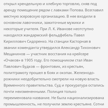
открыл крендельную и хлебную торговлю, сняв под
аренду помещение рядом с лавками Попова. Возглавил
местную эсеровскую организацию. В нее входили в
основ­ном лавочники, зажиточные мужики и
некоторые учителя. При Л. К. Иванове неотступно
находился жандармский фельдфе­бель Павел
Кириллович Сидоренко. На станции Касторная в
звании коменданта утвердился Александр Тихонович
Мещанинов — участник восстания на крейсере
«Очаков» в 1905 году. Его помощником стал Иван
Павлович Будков — фронто­вик, из крестьян,
политграмоту прошел в боях и окопах. Железнодо­
рожники неодобрительно смотрели на новую власть
Временного правительства. Суд и прокуратура остались
почти неизмененными. Поли­ция только
переименовала название. Не была национализирована
промышленность, не получили землю крестьяне. Сотни