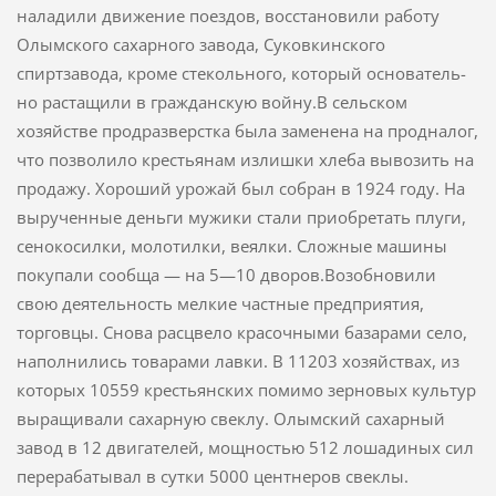
наладили движе­ние поездов, восстановили работу
Олымского сахарного завода, Суковкинского
спиртзавода, кроме стекольного, который основатель­
но растащили в гражданскую войну.В сельском
хозяйстве продразверстка была заменена на продналог,
что позволило крестьянам излишки хлеба вывозить на
продажу. Хороший урожай был собран в 1924 году. На
вырученные деньги мужики стали приобретать плуги,
сенокосилки, молотилки, веялки. Сложные машины
покупали сообща — на 5—10 дворов.Возобновили
свою деятельность мелкие частные предприятия,
торговцы. Снова расцвело красочными базарами село,
наполнились товарами лавки. В 11203 хозяйствах, из
которых 10559 крестьянских помимо зерно­вых культур
выращивали сахарную свеклу. Олымский сахарный
завод в 12 двигателей, мощностью 512 лоша­диных сил
перерабатывал в сутки 5000 центнеров свеклы.