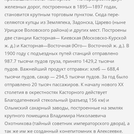
железных дорог, построенных в 1895—1897 годах,
становится крупным торговым пунктом. Сюда пере­
селяются купцы из Земляпека, Задонска, Царево (ныне
Урицкое Воловского района) и других мест. Построены
две станции Касторная— Киевская (Московско-Курской
ж. д.) и Касторная—Восточная (Юго— Восточной ж. д.). В
1900 году с подъездных путей станций отправлено
987.7 тысячи пудов груза, принято 1429,2 тысячи
пудов. Важнейший продукт отправки: хлеб — 688,4
тысячи пудов, сахар — 294,5 тысячи пудов. За год было
отправлено 20 тысяч пассажиров. К началу нового XX
столетия в окрестностях Касторного действует
Благодатенекий стекольный (разъезд 156 км) и
Олымский сахарный заводы, построенные на землях
крупного помещика Владимира Нико­лаевича
Охотникова (тайный советник императорского двора), а
так же им же созданный конепитомник в Алексеевке.