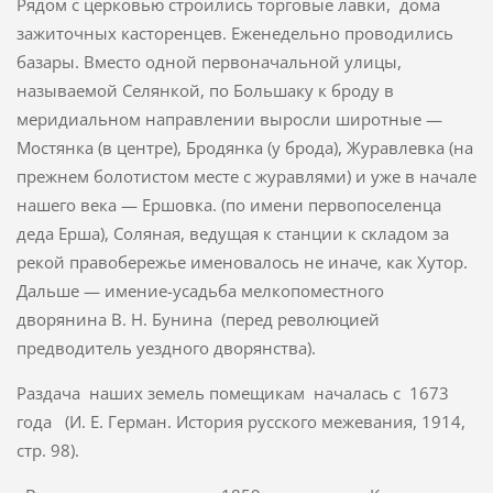
Рядом с церковью строились торговые лавки, дома
зажиточных касторенцев. Еженедельно проводились
базары. Вместо одной первоначальной улицы,
называемой Селянкой, по Большаку к броду в
меридиальном направлении выросли широтные —
Мостянка (в центре), Бродянка (у брода), Журавлевка (на
прежнем болотистом месте с журавлями) и уже в начале
нашего века — Ершовка. (по имени первопоселенца
деда Ерша), Соляная, ведущая к станции к складом за
рекой правобережье именовалось не иначе, как Хутор.
Дальше — имение-усадьба мелкопоместного
дворянина В. Н. Бунина (перед революцией
предводитель уездного дворянства).
Раздача наших земель помещикам началась с 1673
года (И. Е. Герман. История русского межевания, 1914,
стр. 98).