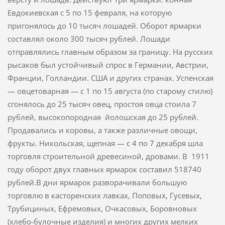
Евдокиевская с 5 по 15 февраля, на которую
пригонялось до 10 тысяч лошадей. Оборот ярмарки
составлял около 300 тысяч рублей. Лошади
отправлялись главным образом за границу. На русских
рысаков был устойчивый спрос в Германии, Австрии,
Фран­ции, Голландии. США и других странах. Успенская
— овцетоварная — с 1 по 15 августа (по старому стилю)
сгонялось до 25 тысяч овец, простоя овца стоила 7
рублей, высоко­породная йолошская до 25 рублей.
Продавались и коровы, а также различные овощи,
фрукты. Никольская, щепная — с 4 по 7 декабря шла
торговля строитель­ной древесиной, дровами. В 1911
году оборот двух главных ярмарок составил 518740
рублей.В дни ярмарок разворачивали большую
торговлю в касторенских лавках, Поповых, Гусевых,
Трубициных, Ефремовых, Очкасовых, Боровновых
(хлебо-булочные изделия) и многих других мелких