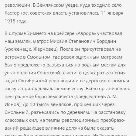
революции. В 3емлянском уезде, куда входило село
Касторное, советская власть установилась 11 января
1918 года.
В штурме Зимнего на крейсере «Аврора» участвовал
наш земляк, матрос Михаил Степанович Бородин
(уроженец с. Жерновец). После он присутствовал на
встрече в Смольном, где революционным матро­сам
было предложено разъехаться по родным местам для
установле­ния Советской власти, в целях разъяснения
задач Октябрьской ре­волюции и ее деректив огромная
заслуга принадлежала землячеству. Было организовано
центральное бюро землячеств (председатель А. М.
Ионов). До 10 тысяч земляков, прошедших через
Смольный, разъеха­лись по деревням. На расстановку
классовых сил, на темпы революционных преобразо­
ваний решающее влияние должна была оказать
местная большевистская организация. Из Землянска в