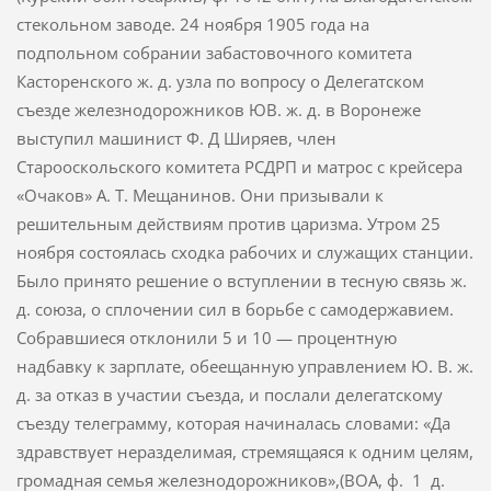
стекольном заводе. 24 ноября 1905 года на
подпольном собрании забастовочного коми­тета
Касторенского ж. д. узла по вопросу о Делегатском
съезде железнодорожников ЮВ. ж. д. в Воронеже
выступил машинист Ф. Д Ширяев, член
Старооскольского комитета РСДРП и матрос с крейсера
«Очаков» А. Т. Мещанинов. Они призывали к
решительным действиям против царизма. Утром 25
ноября состоялась сходка рабочих и служащих станции.
Было принято решение о вступлении в тесную связь ж.
д. союза, о сплочении сил в борьбе с самодержавием.
Собравшиеся отклонили 5 и 10 — процентную
надбавку к зарплате, обеещанную управлением Ю. В. ж.
д. за отказ в участии съезда, и послали делегатскому
съезду телеграмму, которая начиналась слова­ми: «Да
здравствует неразделимая, стремящаяся к одним целям,
громадная семья железнодорожников»,(BOA, ф. 1 д.