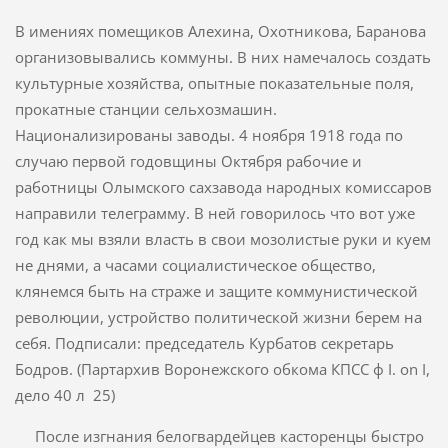
В имениях помещиков Алехина, Охотникова, Баранова
организовы­вались коммуны. В них намечалось создать
культурные хозяйства, опытные показательные поля,
прокатные станции сельхозмашин.
Национализированы заводы. 4 ноября 1918 года по
случаю первой годовщины Октября рабочие и
работницы Олымского сахзавода народных комиссаров
направили телеграмму. В ней говорилось что вот уже
год как мы взяли власть в свои мозолистые руки и куем
не днями, а часами социалистическое общество,
клянемся быть на страже и защите коммунистической
революции, устройство поли­тической жизни берем на
себя. Подписали: председатель Курбатов секретарь
Бодров. (Партархив Воронежского обкома КПСС ф I. on I,
дело 40 л 25)
После изгнания белогвардейцев касторенцы быстро