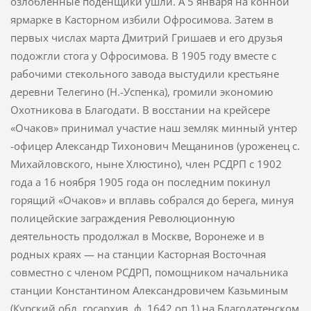
озлобленные поденщики ушли. А 5 января на конной
ярмарке в Касторном избили Офросимова. Затем в
первых числах марта Дмитрий Гришаев и его друзья
подожгли стога у Офросимова. В 1905 году вместе с
рабочими стекольного завода выстудили крестьяне
деревни Телегино (Н.-Успенка), громили экономию
Охотникова в Благодати. В восстании на крейсере
«Очаков» принимал участие наш земляк минный унтер
-офицер Александр Тихонович Мещанинов (уроженец с.
Михайловского, ныне Хлюстино), член РСДРП с 1902
года а 16 ноября 1905 года он последним покинул
горящий «Очаков» и вплавь собрался до берега, минуя
полицейские заграждения Революционную
деятельность продолжал в Москве, Воронеже и в
родных краях — на станции Касторная Восточная
совместно с членом РСДРП, помощни­ком начальника
станции Константином Александровичем Казьминым
(Курский обл. госархив, ф. 1642 оп.1) на Благодатенском