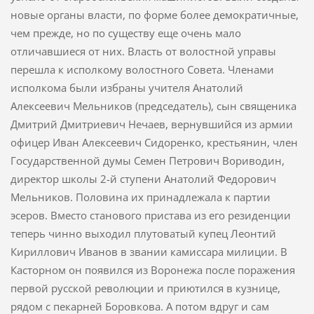
новые органы власти, по форме более демократичные,
чем прежде, но по существу еще очень мало
отличавшиеся от них. Власть от волостной управы
перешла к исполкому волостного Совета. Членами
исполкома были избраны учителя Анатолий
Алексеевич Мельников (председатель), сын священика
Дмитрий Дмитриевич Нечаев, вернувшийся из армии
офицер Иван Алексеевич Сидоренко, крестья­нин, член
Государственной думы Семен Петрович Вориводин,
директор школы 2-й ступени Анатолий Федорович
Мельников. Половина их принадлежала к партии
эсеров. Вместо станового пристава из его резиденции
теперь чинно выходил плутоватый купец Леонтий
Кириллович Иванов в звании камиссара милиции. В
Касторном он появился из Воронежа после поражения
первой русской революции и приютился в кузнице,
рядом с пекарней Боровкова. А потом вдруг и сам