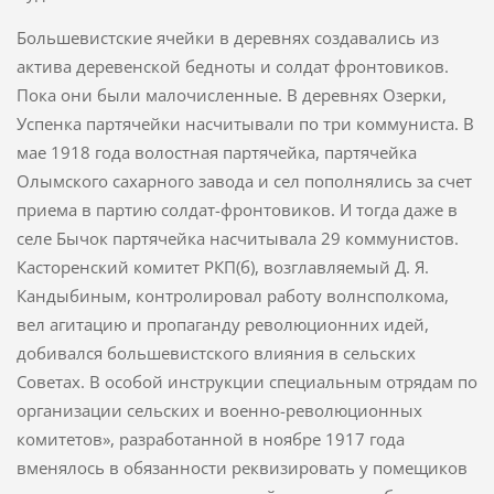
Большевистские ячейки в деревнях создавались из
актива деревенс­кой бедноты и солдат фронтовиков.
Пока они были малочисленные. В деревнях Озерки,
Успенка партячейки насчитывали по три коммуниста. В
мае 1918 года волостная партячейка, партячейка
Олымского сахарного завода и сел пополнялись за счет
приема в партию солдат-фронтовиков. И тогда даже в
селе Бычок партячейка насчитывала 29 коммунистов.
Касторенский комитет РКП(б), возглавляемый Д. Я.
Кандыбиным, контролировал работу волнсполкома,
вел агитацию и пропаганду революционних идей,
добивался большевистского влияния в сельских
Советах. В особой инструкции специальным отрядам по
организации сельс­ких и военно-революционных
комитетов», разработанной в ноябре 1917 года
вменялось в обязанности реквизировать у помещиков