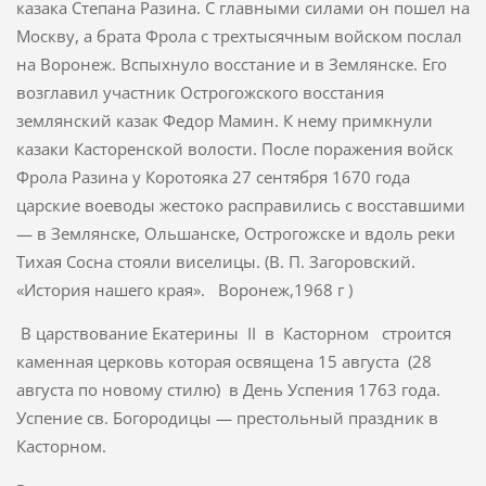
казака Степана Разина. С главными сила­ми он пошел на
Москву, а брата Фрола с трехтысячным войском пос­лал
на Воронеж. Вспыхнуло восстание и в Землянске. Его
возглавил участник Острогожского восстания
землянский казак Федор Мамин. К нему примкнули
казаки Касторенской волости. После поражения войск
Фрола Разина у Коротояка 27 сентября 1670 года
царские воеводы жестоко расправились с восставшими
— в Землянске, Ольшанске, Острогожске и вдоль реки
Тихая Сосна стояли виселицы. (В. П. Загоровский.
«История нашего края». Воронеж,1968 г )
В царствование Екатерины II в Касторном строится
каменная церковь которая освящена 15 августа (28
августа по новому стилю) в День Успения 1763 года.
Успение св. Богородицы — престольный праздник в
Касторном.