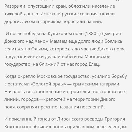
Разорили, опустошили край, обложили население
тяжелой данью. Исчезали русские селения, глохли
дороги, лесом и сорняком поростали пашни.
И после победы на Куликовом поле (1380 г) Дмитрия
Донского над Ханом Мамаем еще долго люди боялись
селиться на Олыми, которое стало частью Дикого поля,
откуда кочевники делали набеги на Мос­ковское
государство, на ближний от нас город Елец.
Когда окрепло Московское государство, усилило борьбу
с остатками «Золотой орды» — крымскими татарами.
Началось восстановление и строительство сторожевых
линий, городов—крепостей на территории Дикого
поля, сохраняя прежние названия поселений.
И присланный гонец от Ливонского воеводы Григория
Колтовского объявил вновь прибывшим переселенцам: